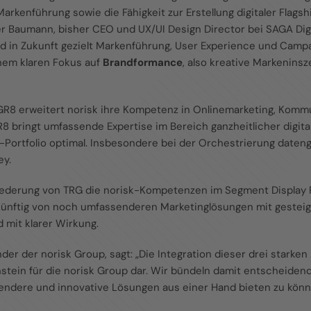
arkenführung sowie die Fähigkeit zur Erstellung digitaler Flags
r Baumann, bisher CEO und UX/UI Design Director bei SAGA Dig
ird in Zukunft gezielt Markenführung, User Experience und Camp
inem klaren Fokus auf
Brandformance
, also kreative Markenin
EGR8 erweitert norisk ihre Kompetenz in Onlinemarketing, Komm
8 bringt umfassende Expertise im Bereich ganzheitlicher digit
-Portfolio optimal. Insbesondere bei der Orchestrierung date
y.
gliederung von TRG die norisk-Kompetenzen im Segment Display 
künftig von noch umfassenderen Marketinglösungen mit gesteiger
d mit klarer Wirkung.
r der norisk Group, sagt: „Die Integration dieser drei starken 
nstein für die norisk Group dar. Wir bündeln damit entscheid
ndere und innovative Lösungen aus einer Hand bieten zu könn