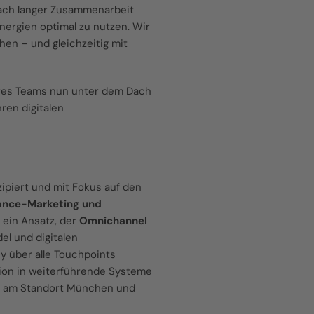
 nach langer Zusammenarbeit
ynergien optimal zu nutzen. Wir
en – und gleichzeitig mit
seres Teams nun unter dem Dach
ren digitalen
zipiert und mit Fokus auf den
ance-Marketing und
 ein Ansatz, der
Omnichannel
el und digitalen
y über alle Touchpoints
tion in weiterführende Systeme
en am Standort München und