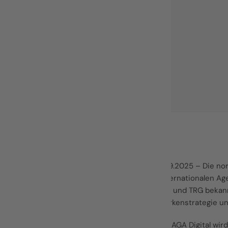
WHO WE ARE
München, 22.09.2025 – Die no
und Teil der internationalen A
Digital, INTEGR8 und TRG beka
aus Design, Markenstrategie un
WHAT WE DO
Das Team von SAGA Digital wird