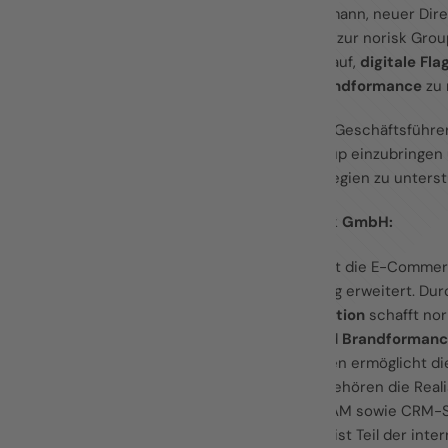
Alexander Baumann, neuer Direct
nun vollständig zur norisk Grou
freuen uns darauf,
digitale Fl
messbarer
Brandformance
zu 
Floris Henning, Geschäftsführe
der norisk Group einzubringen 
Marketingstrategien zu unterst
Über die norisk GmbH:
norisk Group ist die E-Commerc
Markt beständig erweitert. Du
Systemintegration
schafft nor
Excellence
und
Brandformanc
Vertriebskanälen ermöglicht d
hinweg.. Dazu gehören die Rea
wie PIM, ERP, DAM sowie CRM-S
remote. norisk ist Teil der in