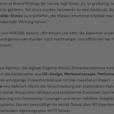
or of Brand Strategy bei norisk, fügt hinzu: „Es ist großartig,
p zu gehören. Teil eines starken Netzwerks zu sein bedeutet, S
agship-Stores
zu erschaffen, die Marken emotional erlebbar mach
maximaler Wirkung führen.“
r von INTEGR8, betont: „Wir freuen uns sehr, die Expertise un
und gemeinsam Kunden noch nachhaltiger und effizienter bei ih
ützen.“
e Agentur, die digitale Flagship Stores, Einkaufserlebnisse kon
rch die Kombination aus
UX-Design, Markenstrategie, Perform
isk einzigartige Einkaufserlebnisse mit klar messbaren Impact –
e
neu definiert. Durch die Verschmelzung von stationärem Hand
ie norisk Group eine nahtlose und konsistente Customer Journe
lisierung von Onlineshop-Lösungen und deren nahtlose Integra
ysteme. Derzeit beschäftigt die norisk Group über 80 Expert
ternationalen Agenturgruppe MYTY Group.