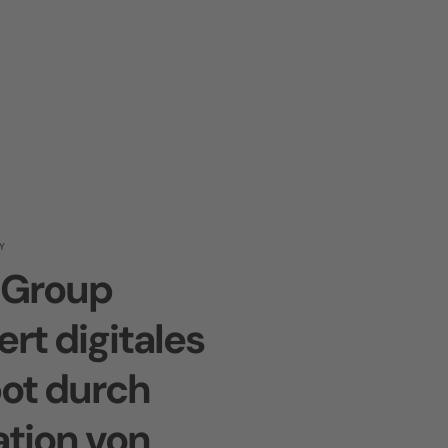
Y
 Group
ert digitales
ot durch
ation von