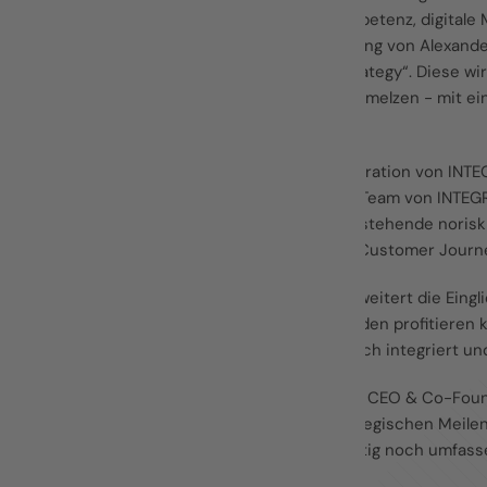
die UX/UI-Kompetenz, digitale M
Unter der Leitung von Alexande
MEDIA
Unit „Brand Strategy“. Diese w
Erlebnis verschmelzen - mit e
Ergebnis.
KARRIERE
Durch die Integration von INT
erheblich. Das Team von INTEGR
KONTAKTIERE UNS
ergänzt das bestehende norisk
der gesamten Customer Journe
Gleichzeitig erweitert die Ein
Marketing. Kunden profitieren 
Hand, strategisch integriert un
Dominik Haupt, CEO & Co-Founde
wichtigen strategischen Meile
Kunden zukünftig noch umfasse