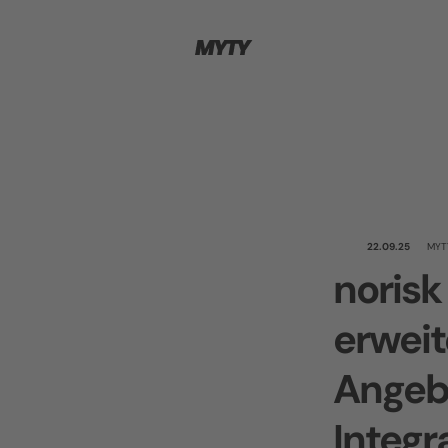
22.09.25
MYT
norisk
erweit
Angeb
Integr