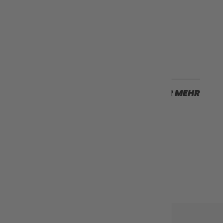
Nächster Fall
SCROLLEN SIE FÜR MEHR