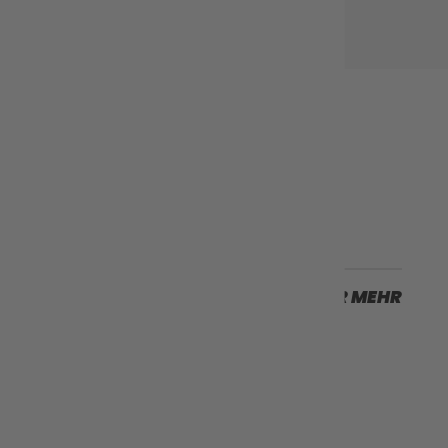
Nächster Fall
SCROLLEN SIE FÜR MEHR