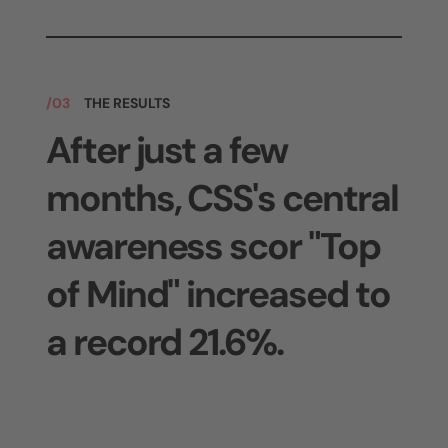
/03
THE RESULTS
After just a few
months, CSS's central
awareness scor "Top
of Mind" increased to
a record 21.6%.