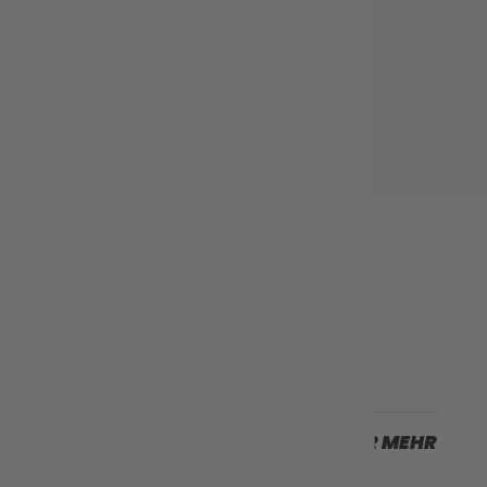
Nächster Fall
SCROLLEN SIE FÜR MEHR